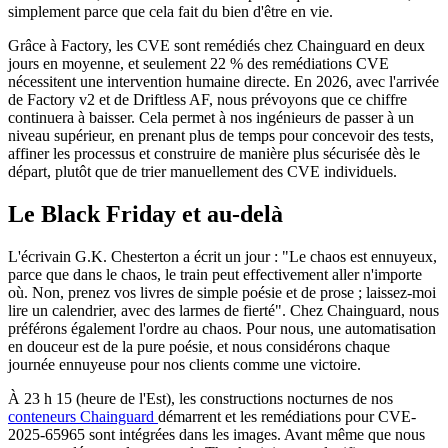
simplement parce que cela fait du bien d'être en vie.
Grâce à Factory, les CVE sont remédiés chez Chainguard en deux
jours en moyenne, et seulement 22 % des remédiations CVE
nécessitent une intervention humaine directe. En 2026, avec l'arrivée
de Factory v2 et de Driftless AF, nous prévoyons que ce chiffre
continuera à baisser. Cela permet à nos ingénieurs de passer à un
niveau supérieur, en prenant plus de temps pour concevoir des tests,
affiner les processus et construire de manière plus sécurisée dès le
départ, plutôt que de trier manuellement des CVE individuels.
Le Black Friday et au-delà
L'écrivain G.K. Chesterton a écrit un jour : "Le chaos est ennuyeux,
parce que dans le chaos, le train peut effectivement aller n'importe
où. Non, prenez vos livres de simple poésie et de prose ; laissez-moi
lire un calendrier, avec des larmes de fierté". Chez Chainguard, nous
préférons également l'ordre au chaos. Pour nous, une automatisation
en douceur est de la pure poésie, et nous considérons chaque
journée ennuyeuse pour nos clients comme une victoire.
À 23 h 15 (heure de l'Est), les constructions nocturnes de nos
conteneurs Chainguard
démarrent et les remédiations pour CVE-
Chainguard Actions
2025-65965 sont intégrées dans les images. Avant même que nous