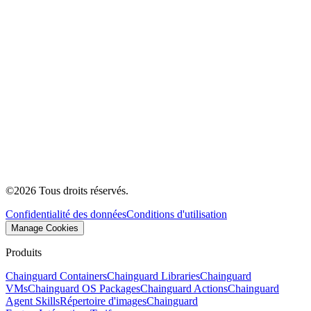
©
2026
Tous droits réservés.
Confidentialité des données
Conditions d'utilisation
Manage Cookies
Produits
Chainguard Containers
Chainguard Libraries
Chainguard
VMs
Chainguard OS Packages
Chainguard Actions
Chainguard
Agent Skills
Répertoire d'images
Chainguard