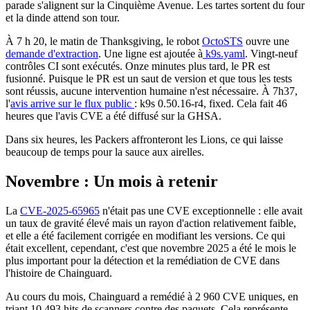
parade s'alignent sur la Cinquième Avenue. Les tartes sortent du four
et la dinde attend son tour.
À 7 h 20, le matin de Thanksgiving, le robot
OctoSTS
ouvre une
demande d'extraction
. Une ligne est ajoutée à
k9s.yaml
. Vingt-neuf
contrôles CI sont exécutés. Onze minutes plus tard, le PR est
fusionné. Puisque le PR est un saut de version et que tous les tests
sont réussis, aucune intervention humaine n'est nécessaire. À 7h37,
l'
avis arrive sur le flux public
: k9s 0.50.16-r4, fixed. Cela fait 46
heures que l'avis CVE a été diffusé sur la GHSA.
Dans six heures, les Packers affronteront les Lions, ce qui laisse
beaucoup de temps pour la sauce aux airelles.
Novembre : Un mois à retenir
La
CVE-2025-65965
n'était pas une CVE exceptionnelle : elle avait
un taux de gravité élevé mais un rayon d'action relativement faible,
et elle a été facilement corrigée en modifiant les versions. Ce qui
Chainguard VMs
était excellent, cependant, c'est que novembre 2025 a été le mois le
plus important pour la détection et la remédiation de CVE dans
l'histoire de Chainguard.
Au cours du mois, Chainguard a remédié à 2 960 CVE uniques, en
triant 10 493 hits de scanners contre des paquets. Cela représente