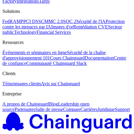
Factory
Intégrations
Tarifs
Solutions
FedRAMP
PCI DSS
CMMC 2.0
SOC 2
Sécurité de l'IA
Protection
contre les menaces par IA
Images d'or
Remédiation CVE
Secteur
public
Technology
Financial Services
Ressources
Événements et séminaires en ligne
Sécurité de la chaîne
d'approvisionnement 101
Cours Chainguard
Documentation
Centre
de confiance
Communauté Chainguard Slack
Clients
Témoignages clients
Avis sur Chainguard
Entreprise
A propos de Chainguard
Blog
Leadership open
source
Partenaires
Salle de presse
Compare
Carrières
Juridique
Support