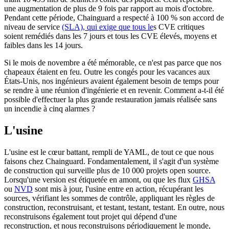
une augmentation de plus de 9 fois par rapport au mois d'octobre.
Pendant cette période, Chainguard a respecté à 100 % son accord de
niveau de service
(SLA), qui exige que tous le
s CVE critiques
soient remédiés dans les 7 jours et tous les CVE élevés, moyens et
faibles dans les 14 jours.
Si le mois de novembre a été mémorable, ce n'est pas parce que nos
chapeaux étaient en feu. Outre les congés pour les vacances aux
États-Unis, nos ingénieurs avaient également besoin de temps pour
se rendre à une réunion d'ingénierie et en revenir. Comment a-t-il été
possible d'effectuer la plus grande restauration jamais réalisée sans
un incendie à cinq alarmes ?
L'usine
L'usine est le cœur battant, rempli de YAML, de tout ce que nous
faisons chez Chainguard. Fondamentalement, il s'agit d'un système
de construction qui surveille plus de 10 000 projets open source.
Lorsqu'une version est étiquetée en amont, ou que les flux
GHSA
ou
NVD
sont mis à jour, l'usine entre en action, récupérant les
Chainguard OS Packages
sources, vérifiant les sommes de contrôle, appliquant les règles de
construction, reconstruisant, et testant, testant, testant. En outre, nous
reconstruisons également tout projet qui dépend d'une
reconstruction, et nous reconstruisons périodiquement le monde,