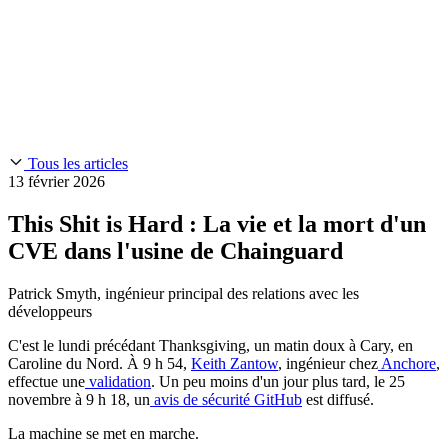
Chainguard Reviews
SOC 2
Learn
Entreprise
À LA UNE
Anduril fait confiance à Chainguard pour innover à la
Use Cases
Events & Webinars
vitesse et à l'échelle requises par ses missions.
Lisez l'histoire
AI Threat Protection
Supply Chain Security 101
Company
Golden Images
Contactez-nous
Se connecter
Chainguard Courses
About Us
CVE Remediation
Tous les articles
Slack Community
Blog
13 février 2026
Industry
Developers
Open Source Leadership
This Shit is Hard : La vie et la mort d'un
Technology
Documentation
CVE dans l'usine de Chainguard
Partners
Public Sector
Chainguard Containers
Trust Center
Newsroom
Patrick Smyth, ingénieur principal des relations avec les
Financial Services
FEATURED EVENT
2026 Gartner® Magic Quadrant™ for
développeurs
Careers
Software Supply Chain Security
Download the report
FEATURED
Développez en toute sécurité grâce à l'IA
Explorez la
C'est le lundi précédant Thanksgiving, un matin doux à Cary, en
sécurité de l'IA
NOUS RECRUTONS
Carrières chez Chainguard
Voir les postes à
Caroline du Nord. À 9 h 54,
Keith Zantow
, ingénieur chez
Anchore
,
pourvoir
effectue une
validation
. Un peu moins d'un jour plus tard, le 25
novembre à 9 h 18, un
avis de sécurité GitHub
est diffusé.
La machine se met en marche.