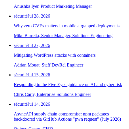
Chainguard Agent Skills
Anushka Iyer, Product Marketing Manager
Platform
sécurité
Jul 28, 2026
Image Directory
Why zero CVEs matters in mobile airgapped deployments
Updated daily
Mike Barretta, Senior Manager, Solutions Engineering
Chainguard Factory
sécurité
Jul 27, 2026
Integrations
Mitigating WordPress attacks with containers
The Guardener
Adrian Mouat, Staff DevRel Engineer
POURQUOI CHAINGUARD
Parcourir le répertoire
sécurité
Jul 15, 2026
d'images
Parcourir toutes les images
Responding to the Five Eyes guidance on AI and cyber risk
Chris Carty, Enterprise Solutions Engineer
sécurité
Jul 14, 2026
AsyncAPI supply chain compromise: npm packages
backdoored via GitHub Actions "pwn request" (July 2026)
Quincy Castro, CISO