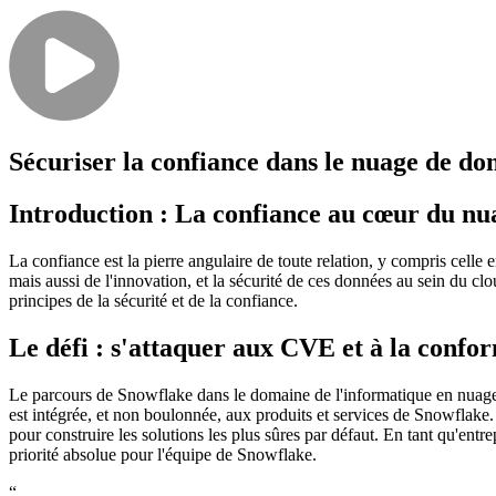
Slack Community
Blog
Industry
Developers
Open Source Leadership
Technology
Documentation
Partners
Public Sector
Trust Center
Newsroom
Financial Services
Sécuriser la confiance dans le nuage de d
FEATURED EVENT
2026 Gartner® Magic Quadrant™ for Software
Careers
FEATURED
Développez en toute sécurité grâce à l'IA
Explorez la séc
Introduction : La confiance au cœur du n
NOUS RECRUTONS
Carrières chez Chainguard
Voir les postes à po
La confiance est la pierre angulaire de toute relation, y compris celle
mais aussi de l'innovation, et la sécurité de ces données au sein du cl
principes de la sécurité et de la confiance.
Le défi : s'attaquer aux CVE et à la confo
Le parcours de Snowflake dans le domaine de l'informatique en nuage a
est intégrée, et non boulonnée, aux produits et services de Snowflake.
pour construire les solutions les plus sûres par défaut. En tant qu'ent
priorité absolue pour l'équipe de Snowflake.
“