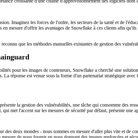
mportance croissante d'une chaîne d'approvisionnement des logiciels dont
on. Imaginez les forces de l'ordre, les secteurs de la santé et de l'éduca
 mesure d'offrir les avantages de Snowflake à ces clients afin qu'ils pu
econnu que les méthodes manuelles existantes de gestion des vulnérabili
Chainguard
rabilités pour les images de conteneurs, Snowflake a cherché une solutio
nts. La réponse est venue sous la forme d'un partenariat stratégique ave
représente la gestion des vulnérabilités, une tâche qui consomme des ress
 qui met l'accent sur les mesures de sécurité par défaut, présente une 
r des deux mondes - nous sommes en mesure d'aller plus vite et de cons
n mesure de nous fournir en nous donnant des images renforcées et sécu