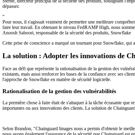
Sterne, directeur principal de la sécurité des produits, soulignant l'i
dépasser.
“
Pour nous, il s'agissait vraiment de permettre une meilleure compréhensi
faire leur travail. En obtenant le niveau FedRAMP High, nous sommes en
Chainguard Containers
Anoosh Saboori, responsable de la sécurité des produits, Snowflake
Cette prise de conscience a marqué un tournant pour Snowflake, qui a r
La solution : Adopter les innovations de 
Face au défi que représente la rationalisation de la gestion des vulné
existants, mais aussi renforcer les bases de la confiance avec ses clie
l'approche de Snowflake en matière de sécurité logicielle.
Rationalisation de la gestion des vulnérabilités
La première chose à faire était de s'attaquer à la tâche écrasante que 
importantes ou aux innovations des clients. La solution de Chainguard,
Selon Brandon, "Chainguard Images nous a permis d'obtenir le meilleu
nous avons également l'assurance de la sécurité que Chainguard est e