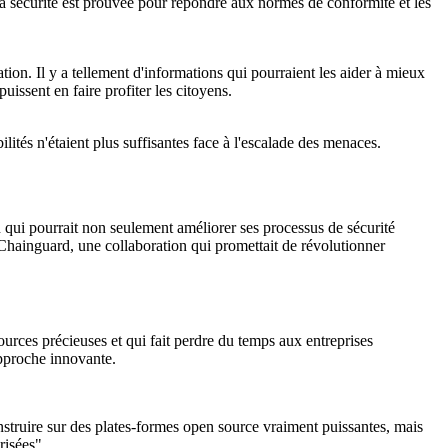
 la sécurité est prouvée pour répondre aux normes de conformité et les
tion. Il y a tellement d'informations qui pourraient les aider à mieux
issent en faire profiter les citoyens.
tés n'étaient plus suffisantes face à l'escalade des menaces.
n qui pourrait non seulement améliorer ses processus de sécurité
c Chainguard, une collaboration qui promettait de révolutionner
ources précieuses et qui fait perdre du temps aux entreprises
approche innovante.
truire sur des plates-formes open source vraiment puissantes, mais
risées".