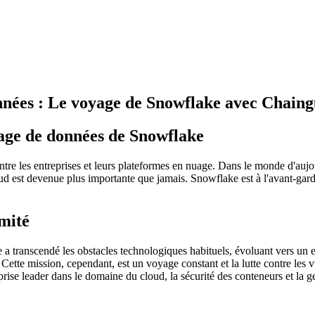
onnées : Le voyage de Snowflake avec Chain
 Supply Chain Security
Download the report
urité de l'IA
uage de données de Snowflake
urvoir
 entre les entreprises et leurs plateformes en nuage. Dans le monde d'au
oud est devenue plus importante que jamais. Snowflake est à l'avant-gard
rmité
 transcendé les obstacles technologiques habituels, évoluant vers un eng
 Cette mission, cependant, est un voyage constant et la lutte contre le
reprise leader dans le domaine du cloud, la sécurité des conteneurs et la