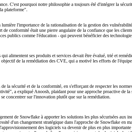
nce. C'est pourquoi notre philosophie a toujours été d'intégrer la sécurit
 la plateforme".
mière l'importance de la rationalisation de la gestion des vulnérabilit
rt de conformité était une pierre angulaire de la confiance que les clien
vices publics comme l'éducation - qui peuvent bénéficier des technolog
i alimentent ses produits et services devait être évalué, trié et reméd
e objectif de la remédiation des CVE, qui a motivé les efforts de l'équipe 
 de la sécurité et de la conformité, en s'efforçant de respecter les norme
tivité", a expliqué Anoosh, plaidant pour une approche proactive de la
 se concentrer sur l'innovation plutôt que sur la remédiation.
ment de Snowflake à apporter les solutions les plus sécurisées aux indu
cessité d'un changement stratégique dans l'approche de Snowflake en mati
d'approvisionnement des logiciels va devenir de plus en plus important