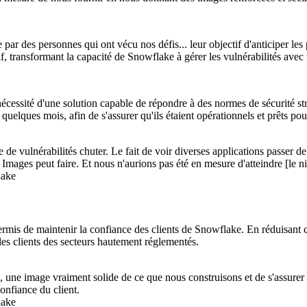
ar des personnes qui ont vécu nos défis... leur objectif d'anticiper les
transformant la capacité de Snowflake à gérer les vulnérabilités avec u
écessité d'une solution capable de répondre à des normes de sécurité s
uelques mois, afin de s'assurer qu'ils étaient opérationnels et prêts pour
e vulnérabilités chuter. Le fait de voir diverses applications passer de 
mages peut faire. Et nous n'aurions pas été en mesure d'atteindre [le
lake
rmis de maintenir la confiance des clients de Snowflake. En réduisant 
r les clients des secteurs hautement réglementés.
, une image vraiment solide de ce que nous construisons et de s'assurer 
onfiance du client.
lake