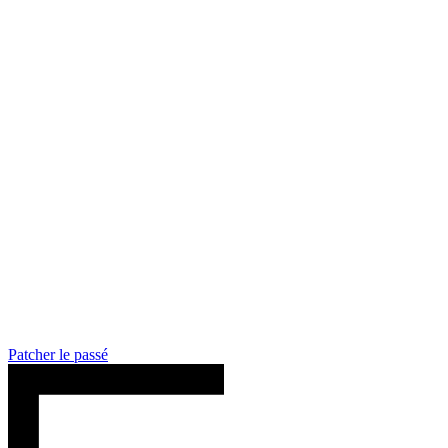
Chainguard Libraries
Patcher le passé