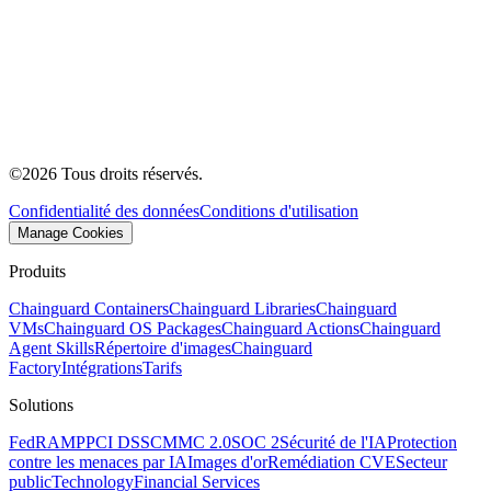
©
2026
Tous droits réservés.
Confidentialité des données
Conditions d'utilisation
Manage Cookies
Produits
Chainguard Containers
Chainguard Libraries
Chainguard
VMs
Chainguard OS Packages
Chainguard Actions
Chainguard
Agent Skills
Répertoire d'images
Chainguard
Factory
Intégrations
Tarifs
Solutions
FedRAMP
PCI DSS
CMMC 2.0
SOC 2
Sécurité de l'IA
Protection
contre les menaces par IA
Images d'or
Remédiation CVE
Secteur
public
Technology
Financial Services