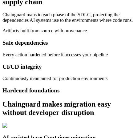
supply chain
Chainguard Agent Skills
Platform
Chainguard maps to each phase of the SDLC, protecting the
dependencies AI systems use to the environments where code runs.
Image Directory
Artifacts built from source with provenance
Updated daily
Safe dependencies
Chainguard Factory
Every action hardened before it accesses your pipeline
Integrations
The Guardener
CI/CD integrity
POURQUOI CHAINGUARD
Parcourir le répertoire
Continuously maintained for production environments
d'images
Parcourir toutes les images
Hardened foundations
Chainguard makes migration easy
without developer disruption
AI-assisted base Container migration