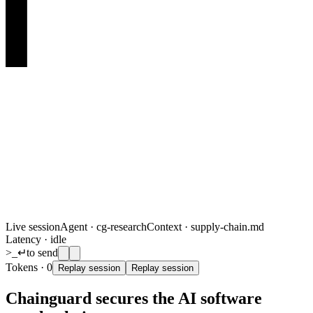
Live session
Agent ·
cg-research
Context ·
supply-chain.md
Latency ·
idle
>_
↵
to send
Tokens ·
0
Replay session
Replay session
Chainguard secures the AI software