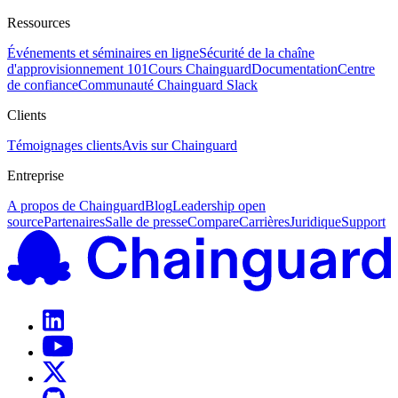
Ressources
Événements et séminaires en ligne
Sécurité de la chaîne
d'approvisionnement 101
Cours Chainguard
Documentation
Centre
de confiance
Communauté Chainguard Slack
Clients
Témoignages clients
Avis sur Chainguard
Entreprise
A propos de Chainguard
Blog
Leadership open
source
Partenaires
Salle de presse
Compare
Carrières
Juridique
Support