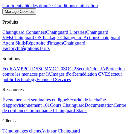
Confidentialité des données
Conditions d'utilisation
Manage Cookies
Produits
Chainguard Containers
Chainguard Libraries
Chainguard
VMs
Chainguard OS Packages
Chainguard Actions
Chainguard
Agent Skills
Répertoire d'images
Chainguard
Factory
Intégrations
Tarifs
Solutions
FedRAMP
PCI DSS
CMMC 2.0
SOC 2
Sécurité de l'IA
Protection
contre les menaces par IA
Images d'or
Remédiation CVE
Secteur
public
Technology
Financial Services
Ressources
Événements et séminaires en ligne
Sécurité de la chaîne
d'approvisionnement 101
Cours Chainguard
Documentation
Centre
de confiance
Communauté Chainguard Slack
Clients
Témoignages clients
Avis sur Chainguard