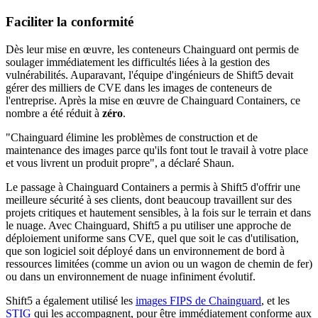
Chainguard Agent Skills
Faciliter la conformité
Platform
Dès leur mise en œuvre, les conteneurs Chainguard ont permis de
Image Directory
soulager immédiatement les difficultés liées à la gestion des
vulnérabilités. Auparavant, l'équipe d'ingénieurs de Shift5 devait
Updated daily
gérer des milliers de CVE dans les images de conteneurs de
l'entreprise. Après la mise en œuvre de Chainguard Containers, ce
Chainguard Factory
nombre a été réduit à
zéro
.
Integrations
"Chainguard élimine les problèmes de construction et de
maintenance des images parce qu'ils font tout le travail à votre place
The Guardener
et vous livrent un produit propre", a déclaré Shaun.
POURQUOI CHAINGUARD
Parcourir le répertoire
Le passage à Chainguard Containers a permis à Shift5 d'offrir une
d'images
Parcourir toutes les images
meilleure sécurité à ses clients, dont beaucoup travaillent sur des
projets critiques et hautement sensibles, à la fois sur le terrain et dans
le nuage. Avec Chainguard, Shift5 a pu utiliser une approche de
déploiement uniforme sans CVE, quel que soit le cas d'utilisation,
que son logiciel soit déployé dans un environnement de bord à
ressources limitées (comme un avion ou un wagon de chemin de fer)
ou dans un environnement de nuage infiniment évolutif.
Shift5 a également utilisé les
images FIPS de Chainguard
, et les
STIG
qui les accompagnent, pour être immédiatement conforme aux