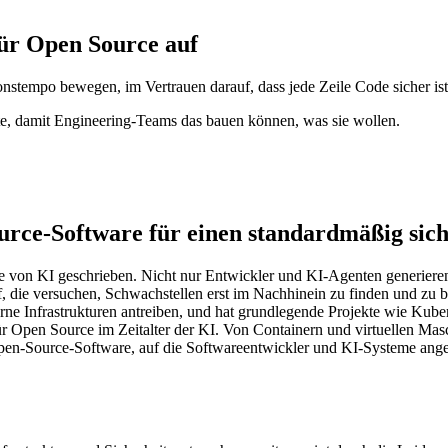
ür Open Source auf
nstempo bewegen, im Vertrauen darauf, dass jede Zeile Code sicher ist
e, damit Engineering-Teams das bauen können, was sie wollen.
 Supply Chain Security
Download the report
rce-Software für einen standardmäßig sich
von KI geschrieben. Nicht nur Entwickler und KI-Agenten generieren u
auf, die versuchen, Schwachstellen erst im Nachhinein zu finden und zu
 Infrastrukturen antreiben, und hat grundlegende Projekte wie Kuberne
ür Open Source im Zeitalter der KI. Von Containern und virtuellen Mas
er Open-Source-Software, auf die Softwareentwickler und KI-Systeme an