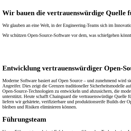
About Us
CVE Remediation
Slack Community
Wir bauen die vertrauenswürdige Quelle f
Blog
Industry
Developers
Open Source Leadership
Technology
Wir glauben an eine Welt, in der Engineering-Teams sich im Innovatio
Documentation
Partners
Public Sector
Wir schützen Open-Source-Software vor dem, was schiefgehen könnt
Trust Center
Newsroom
Financial Services
FEATURED EVENT
2026 Gartner® Magic Quadrant™ for Software
Careers
FEATURED
Sicher mit KI entwickeln
Entdecken Sie KI-Sicherheit
Wir stellen ein
Karriere bei Chainguard
Offene Stellen ansehen
Entwicklung vertrauenswürdiger Open-Sou
Moderne Software basiert auf Open Source – und zunehmend wird sie 
Angreifer. Dies zeigt die Grenzen traditioneller Sicherheitsmodelle 
Open-Source-Technologien zu entwickeln und abzusichern, die moderne
unterstützt. Heute schafft Chainguard die vertrauenswürdige Quelle f
liefern wir gehärtete, verifizierbare und produktionsreife Builds d
bleiben und Risiken eliminieren können.
Führungsteam