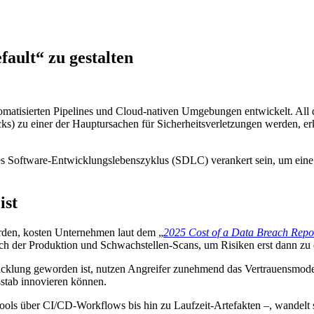
ault“ zu gestalten
tisierten Pipelines und Cloud-nativen Umgebungen entwickelt. All di
 Supply Chain Security
Download the report
cks) zu einer der Hauptursachen für Sicherheitsverletzungen werden, e
 des Software-Entwicklungslebenszyklus (SDLC) verankert sein, um eine 
ist
werden, kosten Unternehmen laut dem „
2025 Cost of a Data Breach Repo
h der Produktion und Schwachstellen-Scans, um Risiken erst dann zu er
ung geworden ist, nutzen Angreifer zunehmend das Vertrauensmodell a
stab innovieren können.
Tools über CI/CD-Workflows bis hin zu Laufzeit-Artefakten –, wandelt 