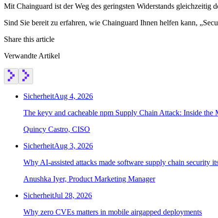
Mit Chainguard ist der Weg des geringsten Widerstands gleichzeitig d
Sind Sie bereit zu erfahren, wie Chainguard Ihnen helfen kann, „Sec
Share this article
Verwandte Artikel
Sicherheit
Aug 4, 2026
The keyv and cacheable npm Supply Chain Attack: Inside the
Quincy Castro, CISO
Sicherheit
Aug 3, 2026
Why AI-assisted attacks made software supply chain security i
Anushka Iyer, Product Marketing Manager
Sicherheit
Jul 28, 2026
Why zero CVEs matters in mobile airgapped deployments