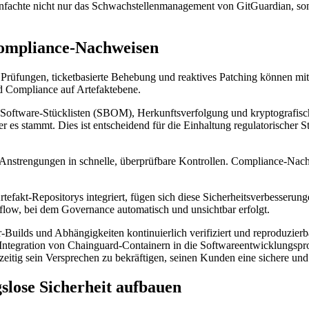
achte nicht nur das Schwachstellenmanagement von GitGuardian, sonde
Compliance-Nachweisen
le Prüfungen, ticketbasierte Behebung und reaktives Patching können m
d Compliance auf Artefaktebene.
n Software-Stücklisten (SBOM), Herkunftsverfolgung und kryptografisc
r es stammt. Dies ist entscheidend für die Einhaltung regulatorischer
nstrengungen in schnelle, überprüfbare Kontrollen. Compliance-Nach
fakt-Repositorys integriert, fügen sich diese Sicherheitsverbesserunge
kflow, bei dem Governance automatisch und unsichtbar erfolgt.
-Builds und Abhängigkeiten kontinuierlich verifiziert und reproduzierb
e Integration von Chainguard-Containern in die Softwareentwicklungsp
eitig sein Versprechen zu bekräftigen, seinen Kunden eine sichere und
slose Sicherheit aufbauen