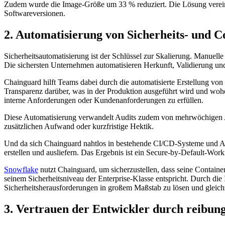
Zudem wurde die Image-Größe um 33 % reduziert. Die Lösung vereinf
Softwareversionen.
2. Automatisierung von Sicherheits- und 
Sicherheitsautomatisierung ist der Schlüssel zur Skalierung. Manuel
Chainguard Containers
Die sichersten Unternehmen automatisieren Herkunft, Validierung un
Chainguard hilft Teams dabei durch die automatisierte Erstellung vo
Transparenz darüber, was in der Produktion ausgeführt wird und wohe
interne Anforderungen oder Kundenanforderungen zu erfüllen.
Diese Automatisierung verwandelt Audits zudem von mehrwöchigen A
zusätzlichen Aufwand oder kurzfristige Hektik.
Und da sich Chainguard nahtlos in bestehende CI/CD-Systeme und Arte
erstellen und ausliefern. Das Ergebnis ist ein Secure-by-Default-Wor
Snowflake
nutzt Chainguard, um sicherzustellen, dass seine Container
seinem Sicherheitsniveau der Enterprise-Klasse entspricht. Durch di
Sicherheitsherausforderungen in großem Maßstab zu lösen und gleichz
3. Vertrauen der Entwickler durch reibung