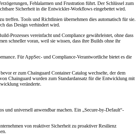
Verzögerungen, Fehlalarmen und Frustration führt. Der Schlüssel zum
ichtbare Sicherheit in die Entwickler-Workflows eingebettet wird.
u treffen. Tools und Richtlinien übernehmen dies automatisch für sie.
rch das Design verhindert wird.
Build-Prozesses vereinfacht und Compliance gewährleistet, ohne dass
en schneller voran, weil sie wissen, dass ihre Builds ohne ihr
rmance. Für AppSec- und Compliance-Verantwortliche bietet es die
 bevor er zum Chainguard Container Catalog wechselte, der dem
 von Chainguard wurden zum Standardansatz für die Entwicklung mit
twicklung veränderte.
elos und universell anwendbar machen. Ein „Secure-by-Default“-
ernehmen von reaktiver Sicherheit zu proaktiver Resilienz
uen.