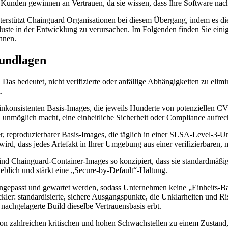
 Kunden gewinnen an Vertrauen, da sie wissen, dass Ihre Software nachw
rstützt Chainguard Organisationen bei diesem Übergang, indem es die
luste in der Entwicklung zu verursachen. Im Folgenden finden Sie ein
nnen.
rundlagen
s bedeutet, nicht verifizierte oder anfällige Abhängigkeiten zu elimin
.
inkonsistenten Basis-Images, die jeweils Hunderte von potenziellen C
nmöglich macht, eine einheitliche Sicherheit oder Compliance aufrech
ger, reproduzierbarer Basis-Images, die täglich in einer SLSA-Level-3
 wird, dass jedes Artefakt in Ihrer Umgebung aus einer verifizierbaren,
nd Chainguard-Container-Images so konzipiert, dass sie standardmäßig
eblich und stärkt eine „Secure-by-Default“-Haltung.
gepasst und gewartet werden, sodass Unternehmen keine „Einheits-Ba
: standardisierte, sichere Ausgangspunkte, die Unklarheiten und Risi
nachgelagerte Build dieselbe Vertrauensbasis erbt.
on zahlreichen kritischen und hohen Schwachstellen zu einem Zustand, 