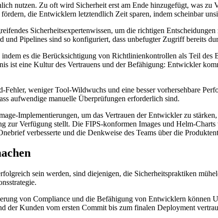
hlich nutzen. Zu oft wird Sicherheit erst am Ende hinzugefügt, was zu 
fördern, die Entwicklern letztendlich Zeit sparen, indem scheinbar uns
eifendes Sicherheitsexpertenwissen, um die richtigen Entscheidungen z
und Pipelines sind so konfiguriert, dass unbefugter Zugriff bereits du
 indem es die Berücksichtigung von Richtlinienkontrollen als Teil des 
nis ist eine Kultur des Vertrauens und der Befähigung: Entwickler komm
-Fehler, weniger Tool-Wildwuchs und eine besser vorhersehbare Perfo
dass aufwendige manuelle Überprüfungen erforderlich sind.
mage-Implementierungen, um das Vertrauen der Entwickler zu stärken,
ung zur Verfügung stellt. Die FIPS-konformen Images und Helm-Charts
Onebrief verbesserte und die Denkweise des Teams über die Produkten
machen
folgreich sein werden, sind diejenigen, die Sicherheitspraktiken müh
nsstrategie.
ierung von Compliance und die Befähigung von Entwicklern können Unt
t und der Kunden vom ersten Commit bis zum finalen Deployment vertra