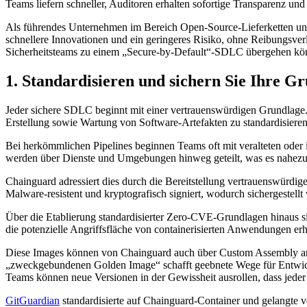
Teams liefern schneller, Auditoren erhalten sofortige Transparenz und
Als führendes Unternehmen im Bereich Open-Source-Lieferketten unte
schnellere Innovationen und ein geringeres Risiko, ohne Reibungsver
Sicherheitsteams zu einem „Secure-by-Default“-SDLC übergehen kö
1. Standardisieren und sichern Sie Ihre G
Jeder sichere SDLC beginnt mit einer vertrauenswürdigen Grundlage. Da
Erstellung sowie Wartung von Software-Artefakten zu standardisieren
Bei herkömmlichen Pipelines beginnen Teams oft mit veralteten oder 
werden über Dienste und Umgebungen hinweg geteilt, was es nahezu u
Chainguard adressiert dies durch die Bereitstellung vertrauenswürdi
Malware-resistent und kryptografisch signiert, wodurch sichergestellt
Über die Etablierung standardisierter Zero-CVE-Grundlagen hinaus si
die potenzielle Angriffsfläche von containerisierten Anwendungen erh
Diese Images können von Chainguard auch über Custom Assembly an
„zweckgebundenen Golden Image“ schafft geebnete Wege für Entwickler
Teams können neue Versionen in der Gewissheit ausrollen, dass jeder 
GitGuardian
standardisierte auf Chainguard-Container und gelangte v