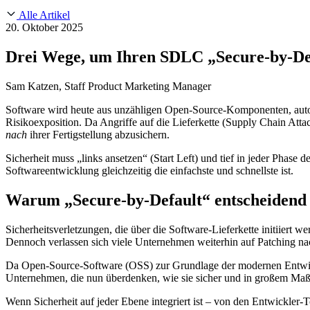
About Us
CVE Remediation
Alle Artikel
Slack Community
Blog
20. Oktober 2025
Industry
Developers
Open Source Leadership
Drei Wege, um Ihren SDLC „Secure-by-Def
Technology
Documentation
Partners
Public Sector
Sam Katzen, Staff Product Marketing Manager
Trust Center
Newsroom
Financial Services
Software wird heute aus unzähligen Open-Source-Komponenten, automa
FEATURED EVENT
2026 Gartner® Magic Quadrant™ for Software
Careers
Risikoexposition. Da Angriffe auf die Lieferkette (Supply Chain Atta
FEATURED
Sicher mit KI entwickeln
Entdecken Sie KI-Sicherheit
nach
ihrer Fertigstellung abzusichern.
Wir stellen ein
Karriere bei Chainguard
Offene Stellen ansehen
Sicherheit muss „links ansetzen“ (Start Left) und tief in jeder Phase
Softwareentwicklung gleichzeitig die einfachste und schnellste ist.
Warum „Secure-by-Default“ entscheidend 
Sicherheitsverletzungen, die über die Software-Lieferkette initiiert 
Dennoch verlassen sich viele Unternehmen weiterhin auf Patching nac
Da Open-Source-Software (OSS) zur Grundlage der modernen Entwickl
Unternehmen, die nun überdenken, wie sie sicher und in großem Maß
Wenn Sicherheit auf jeder Ebene integriert ist – von den Entwickler-