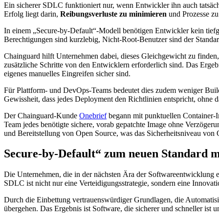
Ein sicherer SDLC funktioniert nur, wenn Entwickler ihn auch tatsäc
Erfolg liegt darin,
Reibungsverluste zu minimieren
und Prozesse zu 
In einem „Secure-by-Default“-Modell benötigen Entwickler kein tiefgr
Berechtigungen sind kurzlebig, Nicht-Root-Benutzer sind der Standard 
Chainguard hilft Unternehmen dabei, dieses Gleichgewicht zu finden,
zusätzliche Schritte von den Entwicklern erforderlich sind. Das Ergeb
eigenes manuelles Eingreifen sicher sind.
Für Plattform- und DevOps-Teams bedeutet dies zudem weniger Build
Gewissheit, dass jedes Deployment den Richtlinien entspricht, ohne 
Der Chainguard-Kunde
Onebrief
begann mit punktuellen Container-I
Team jedes benötigte sichere, vorab gepatchte Image ohne Verzöger
und Bereitstellung von Open Source, was das Sicherheitsniveau von 
Secure-by-Default“ zum neuen Standard 
Die Unternehmen, die in der nächsten Ära der Softwareentwicklung er
SDLC ist nicht nur eine Verteidigungsstrategie, sondern eine Innovatio
Durch die Einbettung vertrauenswürdiger Grundlagen, die Automatis
übergehen. Das Ergebnis ist Software, die sicherer und schneller is