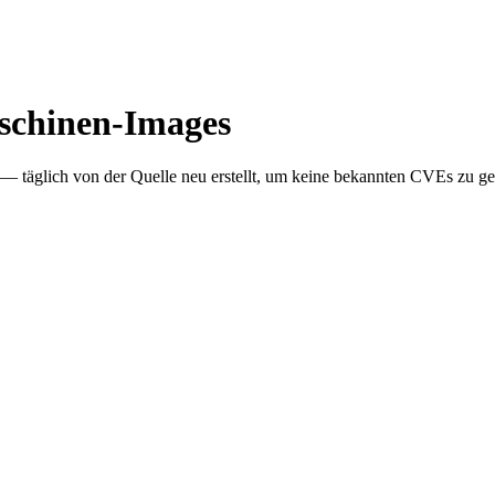
Maschinen-Images
— täglich von der Quelle neu erstellt, um keine bekannten CVEs zu ge
 Supply Chain Security
Download the report